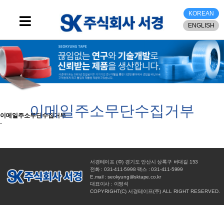
KOREAN
ENGLISH
이메일주소무단수집거부
이메일주소무단수집거부
-
서경테이프 (주) 경기도 안산시 상록구 버대길 153
전화 : 031-411-5998 팩스 : 031-411-5999
E.mail : seokyung@sktape.co.kr
대표이사 : 이영석
COPYRIGHT(C) 서경테이프(주) ALL RIGHT RESERVED.